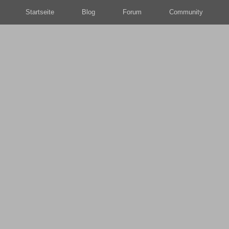
Startseite
Blog
Forum
Community