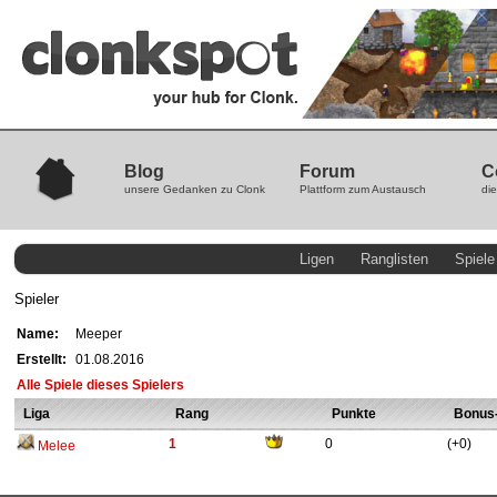
Blog
Forum
C
unsere Gedanken zu Clonk
Plattform zum Austausch
die
Ligen
Ranglisten
Spiele
Spieler
Name:
Meeper
Erstellt:
01.08.2016
Alle Spiele dieses Spielers
Liga
Rang
Punkte
Bonus
1
0
(+0)
Melee