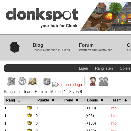
Blog
Forum
C
unsere Gedanken zu Clonk
Plattform zum Austausch
die
Ligen
Ranglisten
Spiele
Rangliste - Team: Empire - Melee | 1 - 8 von 8
Rang
Punkte
Trend
Bonus
Team
1
0
(+100)
Imp
1
0
(+93)
Imp
1
0
(+100)
Imp