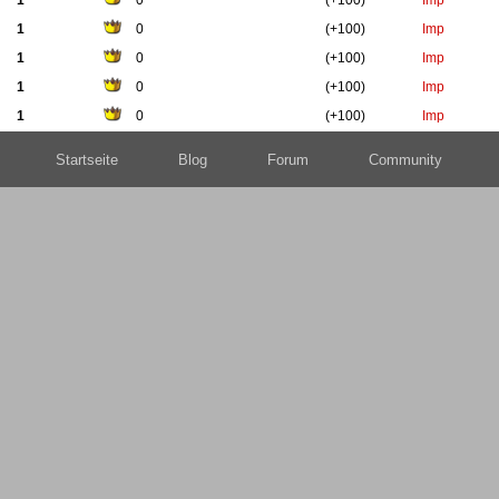
1
0
(+100)
Imp
1
0
(+100)
Imp
1
0
(+100)
Imp
1
0
(+100)
Imp
1
0
(+100)
Imp
Startseite
Blog
Forum
Community