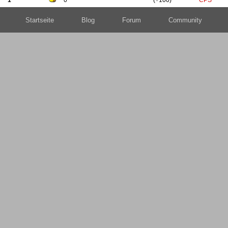
1
0
(+100)
CPS
Startseite
Blog
Forum
Community