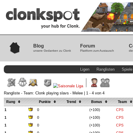
Blog
Forum
C
unsere Gedanken zu Clonk
Plattform zum Austausch
die
Ligen
Ranglisten
Spiele
Rangliste - Team: Clonk playing slavs - Melee | 1 - 4 von 4
Rang
Punkte
Trend
Bonus
Team
1
0
(+100)
CPS
1
0
(+100)
CPS
1
0
(+100)
CPS