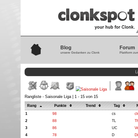
Blog
Forum
unsere Gedanken zu Clonk
Plattform zu
L
Rangliste - Saisonale Liga | 1 - 15 von 15
Rang
Punkte
Trend
Tag
1
98
cs
c
2
88
TL
T
3
86
UC
V
4
78
D
D