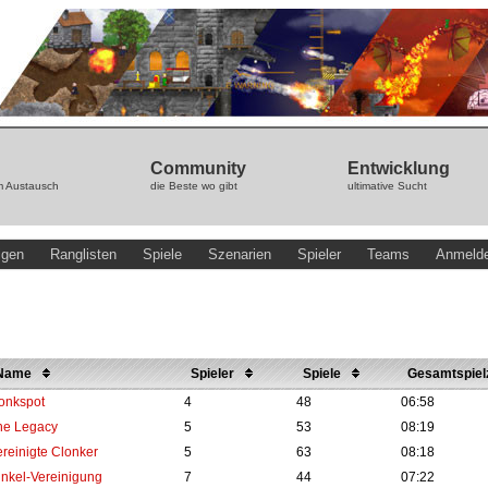
Community
Entwicklung
m Austausch
die Beste wo gibt
ultimative Sucht
igen
Ranglisten
Spiele
Szenarien
Spieler
Teams
Anmeld
Name
Spieler
Spiele
Gesamtspiel
lonkspot
4
48
06:58
he Legacy
5
53
08:19
ereinigte Clonker
5
63
08:18
inkel-Vereinigung
7
44
07:22