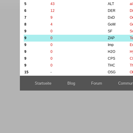
5
43
ALT
a
6
12
DER
D
7
9
DxD
O
8
4
GoM
G
9
0
SF
S
9
0
ZAP
T
9
0
Imp
E
9
0
H2O
H
9
0
CPS
C
9
0
THC
T
15
-
OSG
O
Startseite
Blog
Forum
Commun