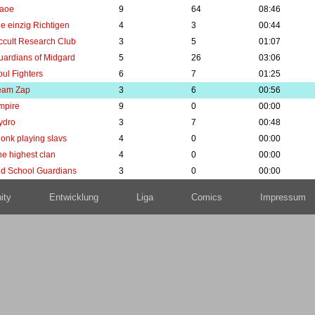
laoe
9
64
08:46
ie einzig Richtigen
4
3
00:44
ccult Research Club
3
5
01:07
uardians of Midgard
5
26
03:06
oul Fighters
6
7
01:25
eam Zap
3
6
00:56
mpire
9
0
00:00
ydro
3
7
00:48
lonk playing slavs
4
0
00:00
he highest clan
4
0
00:00
ld School Guardians
3
0
00:00
ity
Entwicklung
Liga
Comics
Impressum