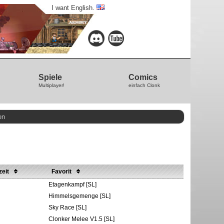
I want English.
Spiele
Comics
Multiplayer!
einfach Clonk
en
zeit
Favorit
Etagenkampf [SL]
Himmelsgemenge [SL]
Sky Race [SL]
Clonker Melee V1.5 [SL]