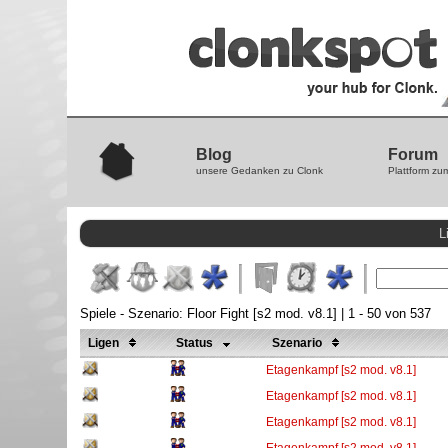
Blog
Forum
unsere Gedanken zu Clonk
Plattform zu
L
Spiele - Szenario: Floor Fight [s2 mod. v8.1] | 1 - 50 von 537
Ligen
Status
Szenario
Etagenkampf [s2 mod. v8.1]
Etagenkampf [s2 mod. v8.1]
Etagenkampf [s2 mod. v8.1]