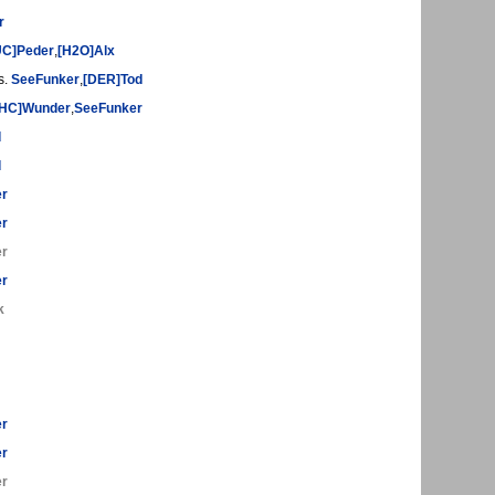
r
UC]Peder
,
[H2O]Alx
s.
SeeFunker
,
[DER]Tod
THC]Wunder
,
SeeFunker
d
d
er
er
er
er
k
er
er
er