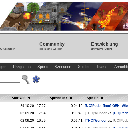
Community
Entwicklung
m Austausch
die Beste wo gibt
ultimative Sucht
igen
Ranglisten
Spiele
Szenarien
Spieler
Teams
Anmeld
Startzeit
Spieldauer
Spieler
29.10.20 - 17:27
0:04:16
[UC]Peder
,
[Imp]-GEN- Wip
02.09.20 - 17:34
0:09:49
[THC]Wunder
vs.
[UC]Ped
02.09.20 - 16:59
0:06:41
[THC]Wunder
vs.
[UC]Ped