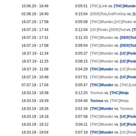
10.06.20 - 18:46
0:05:51
[THC]Link
vs.
[THC]Wunde
02.08.19 - 18:40
0:15:04
[DER]Tod
,
AniProGuy
vs.
[
16.07.19 - 17:58
0:05:58
[THC]Wunder
,
[UC]Peder
v
16.07.19 - 17:44
0:12:04
[UC]Peder
,
[DER]Tod
vs.
[
16.07.19 - 17:31
0:11:33
[THC]Wunder
vs.
[DER]To
16.07.19 - 17:08
0:09:54
[THC]Wunder
vs.
[DER]To
16.07.19 - 11:34
0:05:37
[THC]Wunder
vs.
[UC]Ped
16.07.19 - 11:25
0:08:15
[THC]Wunder
vs.
[UC]Ped
16.07.19 - 11:08
0:04:28
[THC]Wunder
vs.
[UC]Ped
16.07.19 - 10:48
0:07:51
[THC]Wunder
vs.
[UC]Ped
07.07.19 - 17:04
0:05:47
[THC]Wunder
vs.
[THC]Lin
16.03.19 - 19:38
0:12:25
Toxinus
vs.
[THC]Ninja
16.03.19 - 19:29
0:04:40
Toxinus
vs.
[THC]Ninja
16.03.19 - 19:26
0:01:34
[THC]Wunder
vs.
Toxinus
16.03.19 - 19:18
0:07:58
[THC]Wunder
vs.
[UC]Ped
16.03.19 - 19:12
0:04:11
[THC]Wunder
vs.
[UC]Ped
16.03.19 - 19:04
0:07:18
[THC]Wunder
vs.
[UC]Ped