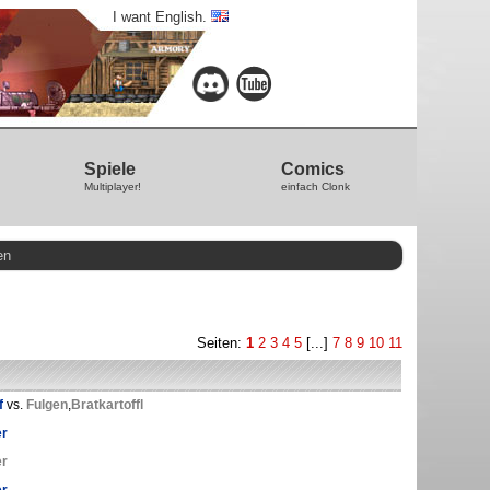
I want English.
Spiele
Comics
Multiplayer!
einfach Clonk
en
Seiten:
1
2
3
4
5
[...]
7
8
9
10
11
f
vs.
Fulgen
,
Bratkartoffl
er
er