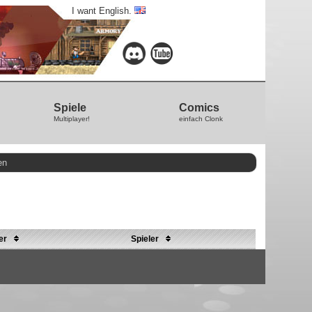
I want English.
Spiele
Comics
Multiplayer!
einfach Clonk
en
uer
Spieler