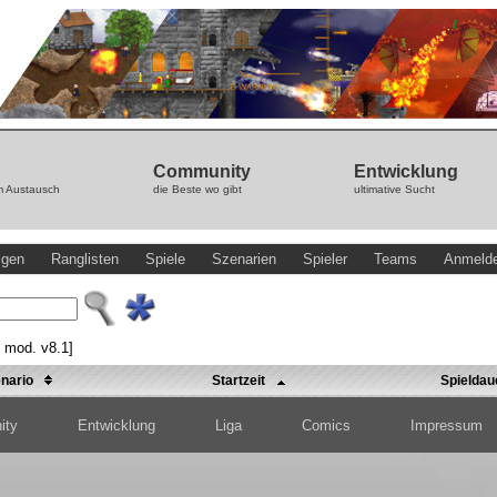
Community
Entwicklung
m Austausch
die Beste wo gibt
ultimative Sucht
igen
Ranglisten
Spiele
Szenarien
Spieler
Teams
Anmeld
2 mod. v8.1]
enario
Startzeit
Spielda
ity
Entwicklung
Liga
Comics
Impressum