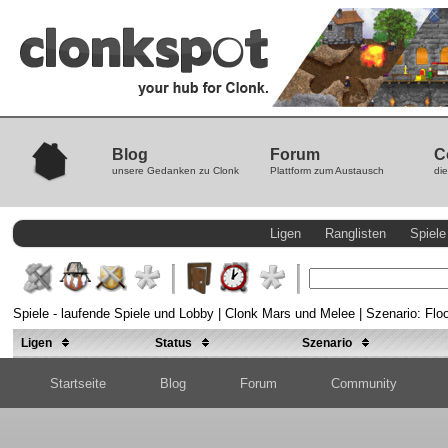
Blog
Forum
C
unsere Gedanken zu Clonk
Plattform zum Austausch
die
Ligen
Ranglisten
Spiele
Spiele - laufende Spiele und Lobby | Clonk Mars und Melee | Szenario: Floo
Ligen
Status
Szenario
Startseite
Blog
Forum
Community