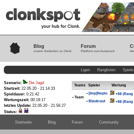
Blog
Forum
C
unsere Gedanken zu Clonk
Plattform zum Austausch
die
Ligen
Ranglisten
Spiele
Szenario:
Die Jagd
Teams
Spieler
Wertung
Startzeit:
22.05.20 - 21:14:33
•
[Imp]Nepto
Spieldauer:
0:21:42
+98 (Rang 
•
Team
Wertungszeit:
00:19:17
•
Blaukraut
+98 (Rang 
letztes Update:
22.05.20 - 21:56:27
Status:
Startseite
Blog
Forum
Community