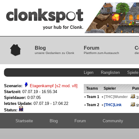
Blog
Forum
C
unsere Gedanken zu Clonk
Plattform zum Austausch
die
Ligen
Ranglisten
Spiele
Szenario:
Etagenkampf [s2 mod. v8]
Teams
Spieler
Punk
Startzeit:
07.07.19 - 16:55:34
•
Team 1
•
[THC]Wunder
Spieldauer:
0:07:05
1
letztes Update:
07.07.19 - 17:04:22
•
Team 2
•
[THC]Link
9
Status:
Startseite
Blog
Forum
Community